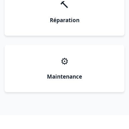
🔨
Réparation
⚙️
Maintenance