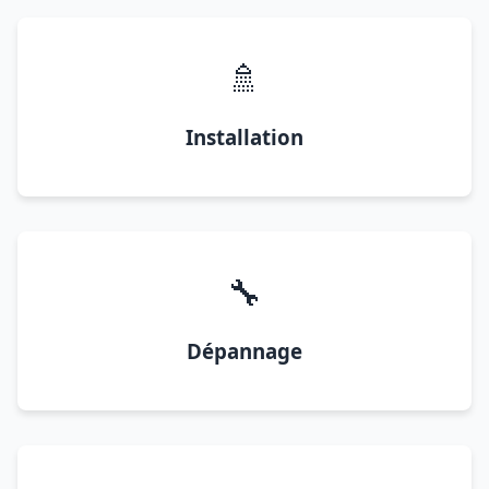
🚿
Installation
🔧
Dépannage