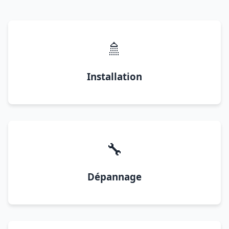
🚿
Installation
🔧
Dépannage