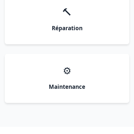
🔨
Réparation
⚙️
Maintenance