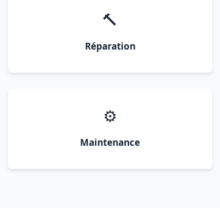
🔨
Réparation
⚙️
Maintenance