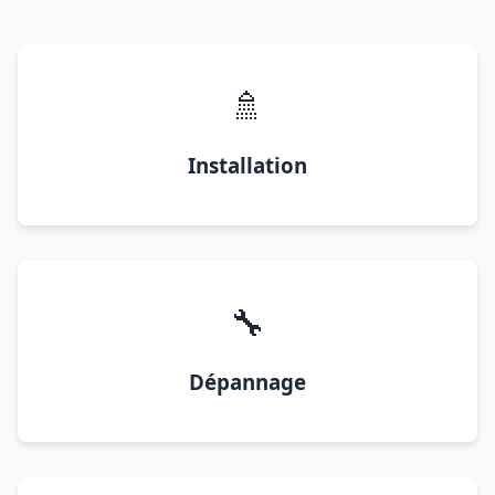
🚿
Installation
🔧
Dépannage