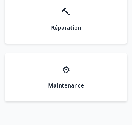
🔨
Réparation
⚙️
Maintenance