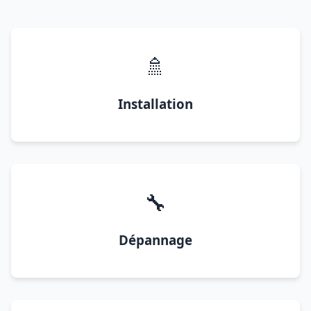
🚿
Installation
🔧
Dépannage