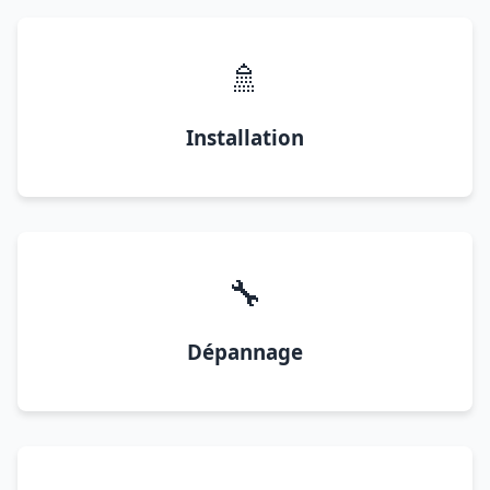
🚿
Installation
🔧
Dépannage