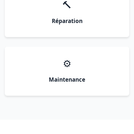
🔨
Réparation
⚙️
Maintenance