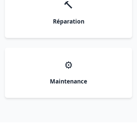
🔨
Réparation
⚙️
Maintenance