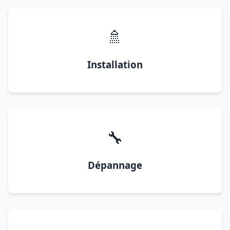
🚿
Installation
🔧
Dépannage