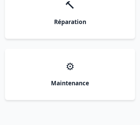
🔨
Réparation
⚙️
Maintenance