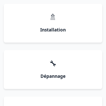
🚿
Installation
🔧
Dépannage