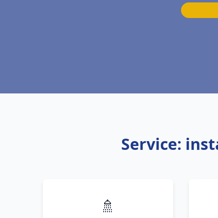
Service: ins
🚿