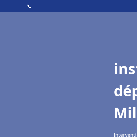
📞
ins
dé
Mil
Interventi