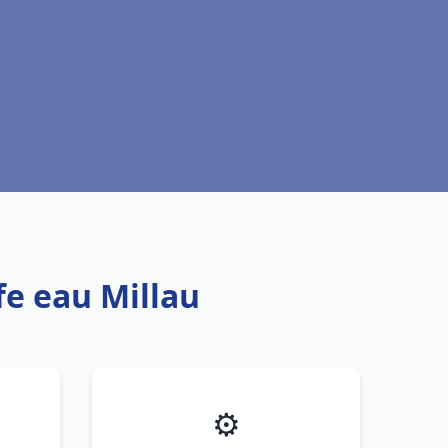
fe eau Millau
⚙️