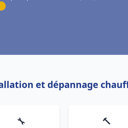
tallation et dépannage chauf
🔧
🔨