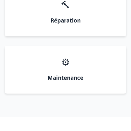
🔨
Réparation
⚙️
Maintenance