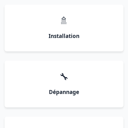
🚿
Installation
🔧
Dépannage