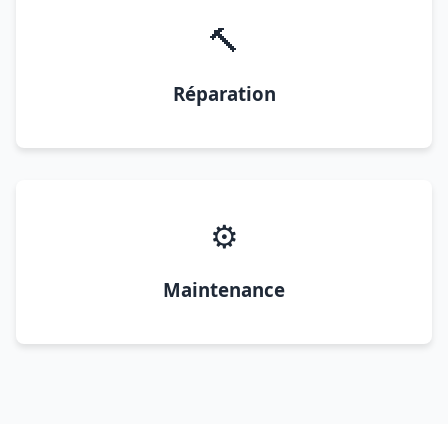
🔨
Réparation
⚙️
Maintenance