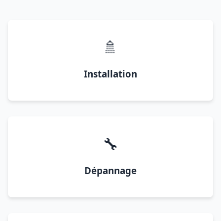
🚿
Installation
🔧
Dépannage