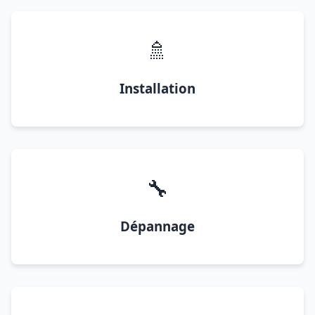
🚿
Installation
🔧
Dépannage