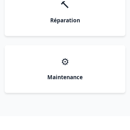
🔨
Réparation
⚙️
Maintenance