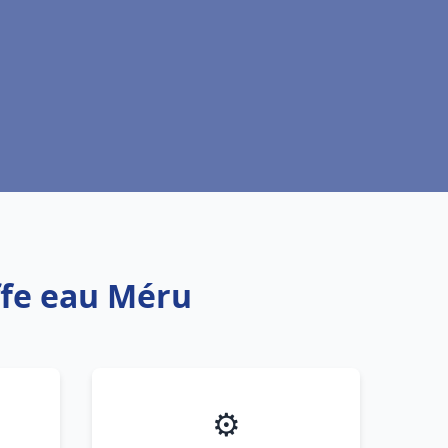
ffe eau Méru
⚙️