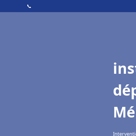
📞
ins
dé
Mé
Intervent