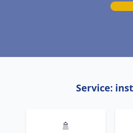
Service: in
🚿