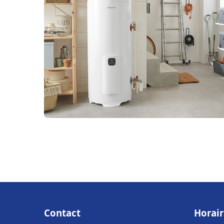
Contact
Horair