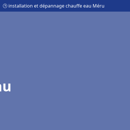
🕒 installation et dépannage chauffe eau Méru
au