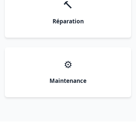
🔨
Réparation
⚙️
Maintenance