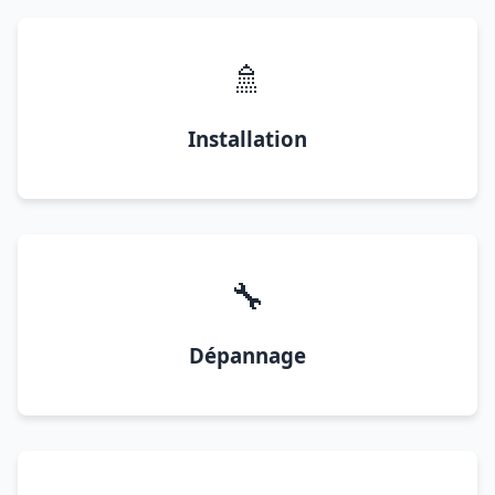
🚿
Installation
🔧
Dépannage