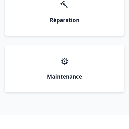
🔨
Réparation
⚙️
Maintenance