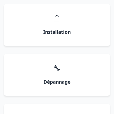
🚿
Installation
🔧
Dépannage