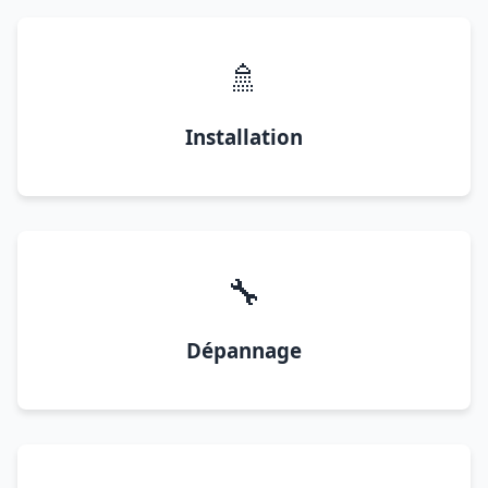
🚿
Installation
🔧
Dépannage