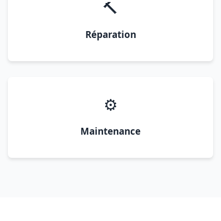
🔨
Réparation
⚙️
Maintenance