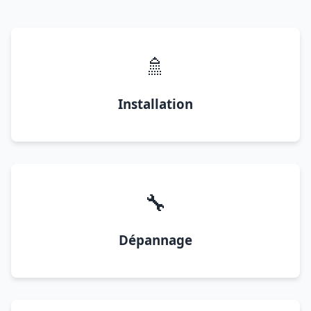
🚿
Installation
🔧
Dépannage