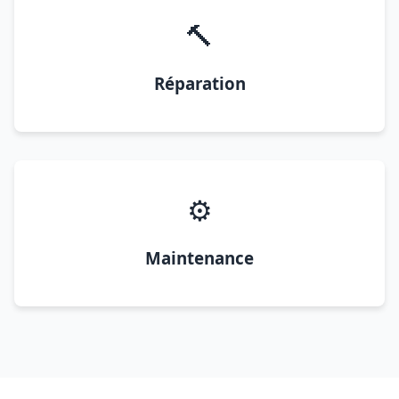
🔨
Réparation
⚙️
Maintenance