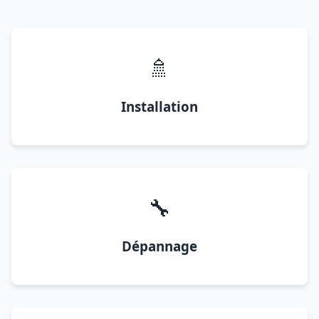
🚿
Installation
🔧
Dépannage