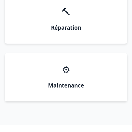
🔨
Réparation
⚙️
Maintenance