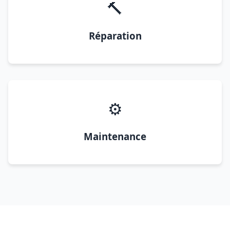
🔨
Réparation
⚙️
Maintenance