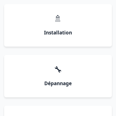
🚿
Installation
🔧
Dépannage