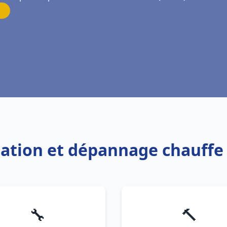
allation et dépannage chauff
🔧
🔨