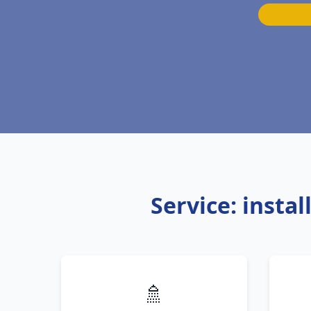
Service: inst
🚿