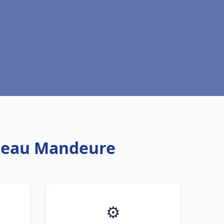
e eau Mandeure
⚙️