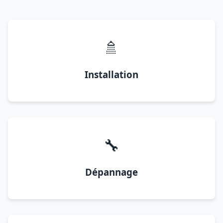
🚿
Installation
🔧
Dépannage