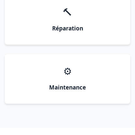
🔨
Réparation
⚙️
Maintenance