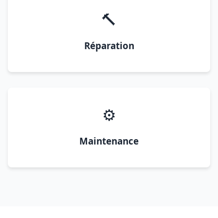
🔨
Réparation
⚙️
Maintenance