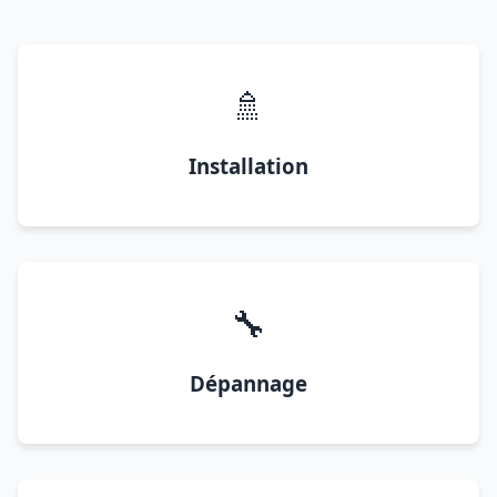
🚿
Installation
🔧
Dépannage