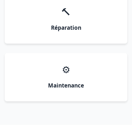
🔨
Réparation
⚙️
Maintenance