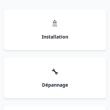
🚿
Installation
🔧
Dépannage