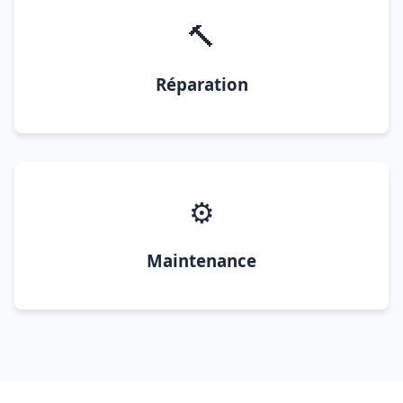
🔨
Réparation
⚙️
Maintenance