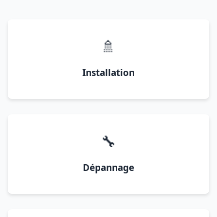
🚿
Installation
🔧
Dépannage