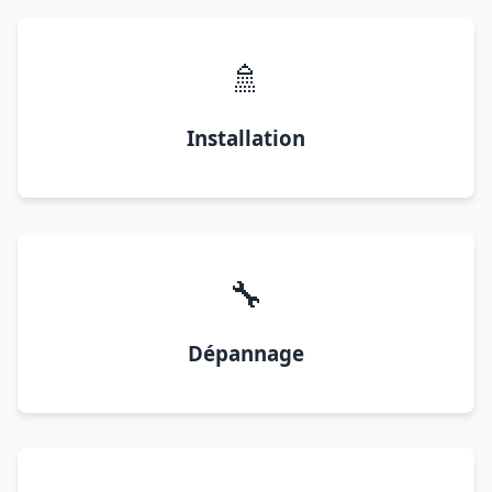
🚿
Installation
🔧
Dépannage