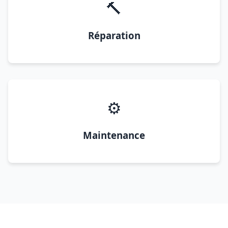
🔨
Réparation
⚙️
Maintenance