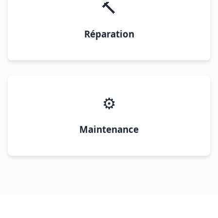
🔨
Réparation
⚙️
Maintenance