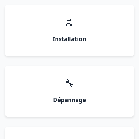
🚿
Installation
🔧
Dépannage