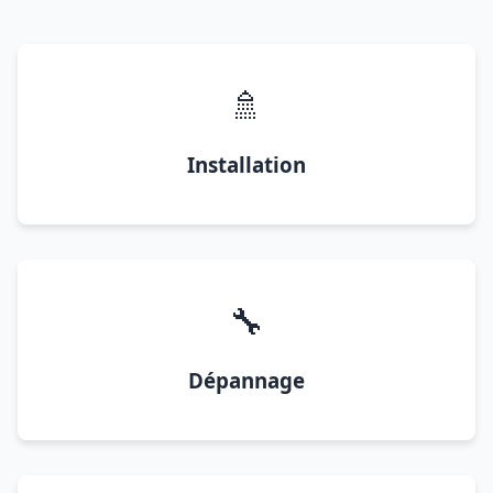
🚿
Installation
🔧
Dépannage