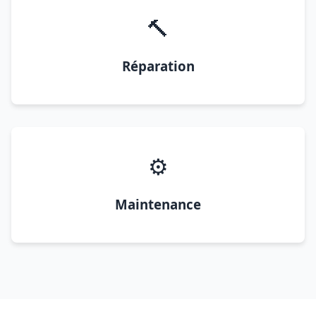
🔨
Réparation
⚙️
Maintenance