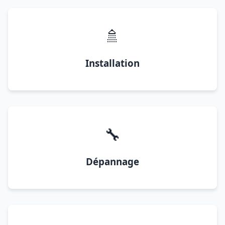
🚿
Installation
🔧
Dépannage