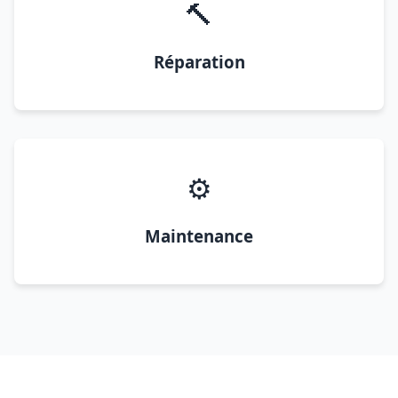
🔨
Réparation
⚙️
Maintenance