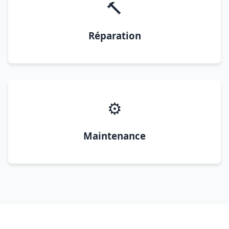
🔨
Réparation
⚙️
Maintenance