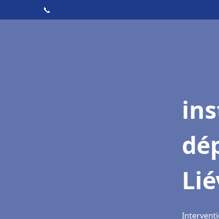
📞
ins
dé
Lié
Interventi