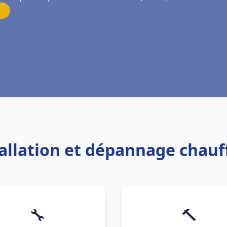
tallation et dépannage chauf
🔧
🔨