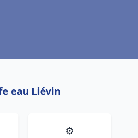
fe eau Liévin
⚙️