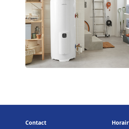
Contact
Horair