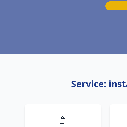
Service: ins
🚿