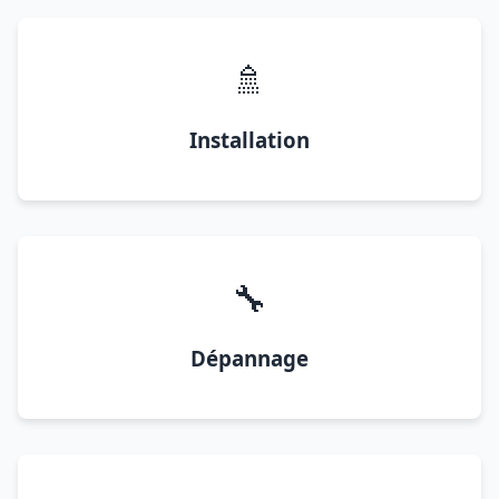
🚿
Installation
🔧
Dépannage