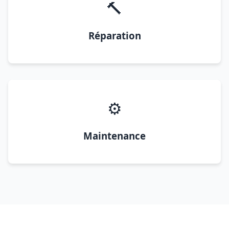
🔨
Réparation
⚙️
Maintenance