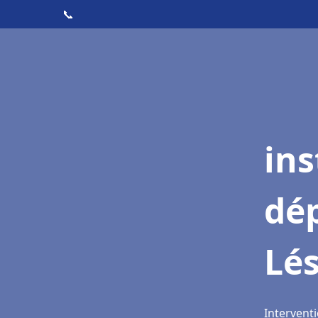
📞
ins
dé
Lé
Interventi