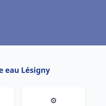
fe eau Lésigny
⚙️