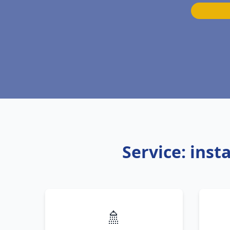
Service: inst
🚿