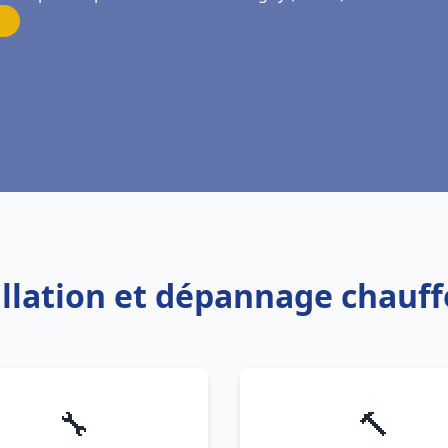
allation et dépannage chauf
🔧
🔨