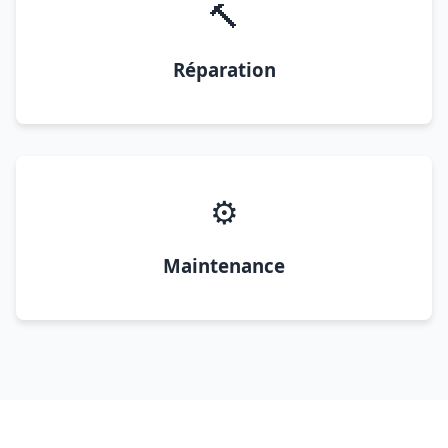
🔨
Réparation
⚙️
Maintenance