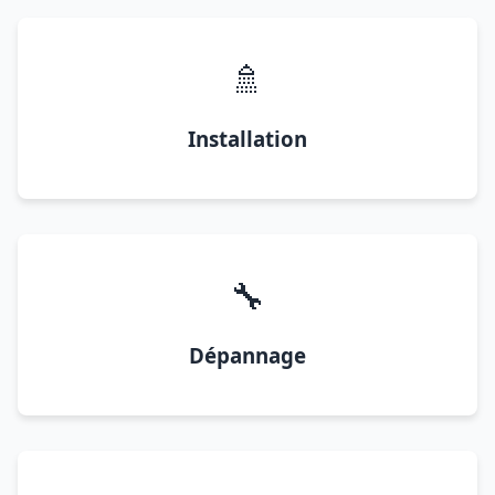
🚿
Installation
🔧
Dépannage