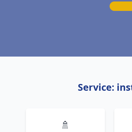
Service: in
🚿