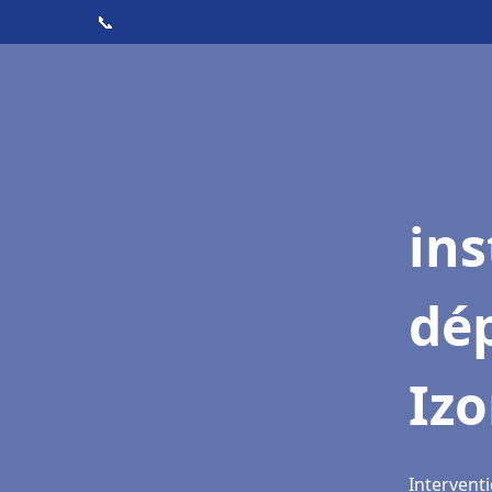
📞
ins
dé
Iz
Interventi