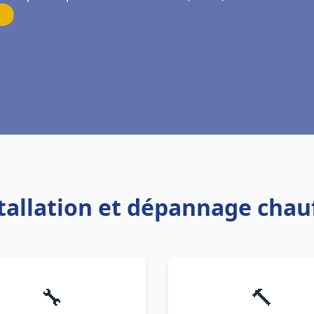
stallation et dépannage chau
🔧
🔨