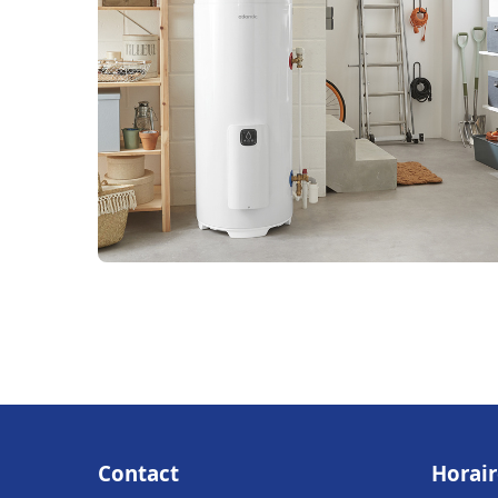
Contact
Horair