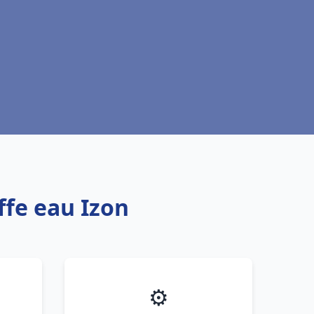
ffe eau Izon
⚙️