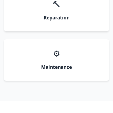
🔨
Réparation
⚙️
Maintenance