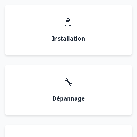
🚿
Installation
🔧
Dépannage