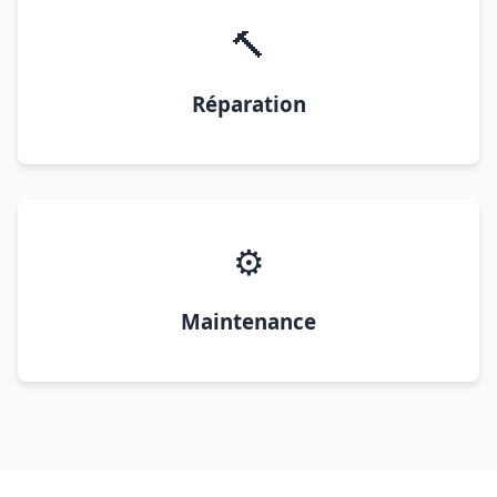
🔨
Réparation
⚙️
Maintenance