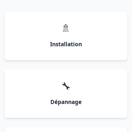
🚿
Installation
🔧
Dépannage