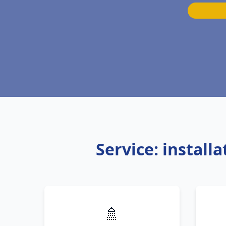
Service: install
🚿