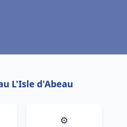
au L'Isle d'Abeau
⚙️