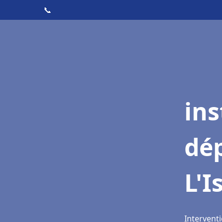
📞
ins
dé
L'I
Interventi