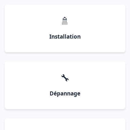
🚿
Installation
🔧
Dépannage