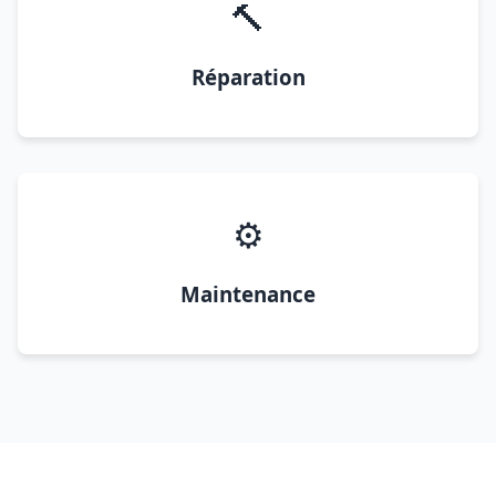
🔨
Réparation
⚙️
Maintenance