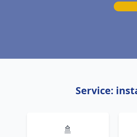
Service: ins
🚿