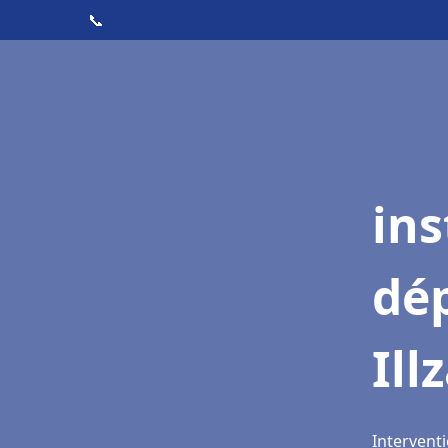
📞
ins
dé
Ill
Interventi