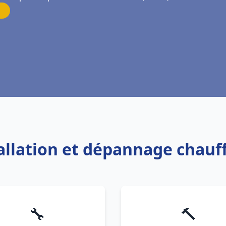
tallation et dépannage chauff
🔧
🔨