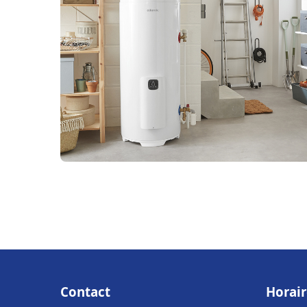
Contact
Horair