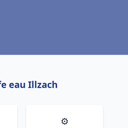
e eau Illzach
⚙️