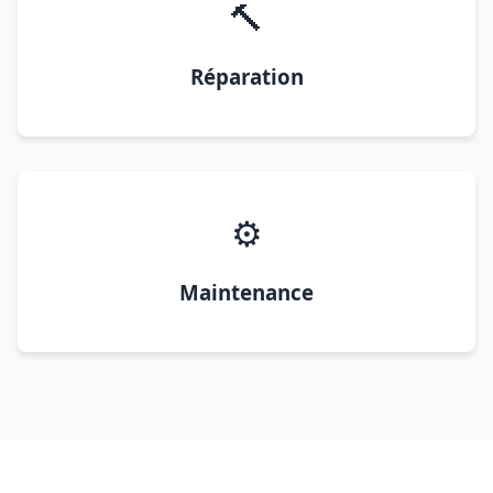
🔨
Réparation
⚙️
Maintenance