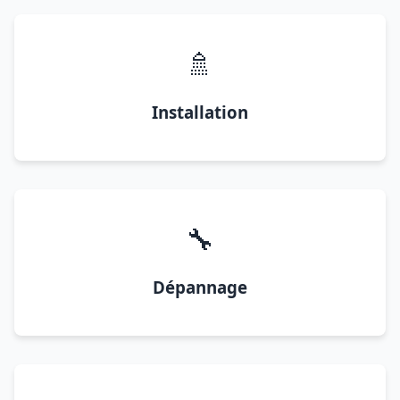
🚿
Installation
🔧
Dépannage