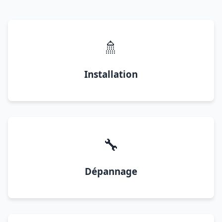
🚿
Installation
🔧
Dépannage