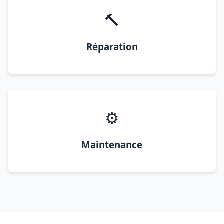
🔨
Réparation
⚙️
Maintenance