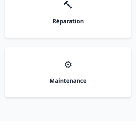
🔨
Réparation
⚙️
Maintenance