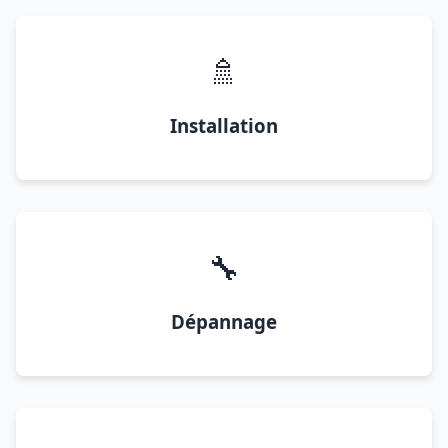
🚿
Installation
🔧
Dépannage