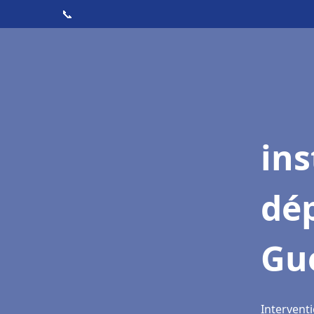
📞
ins
dé
Gu
Interventi