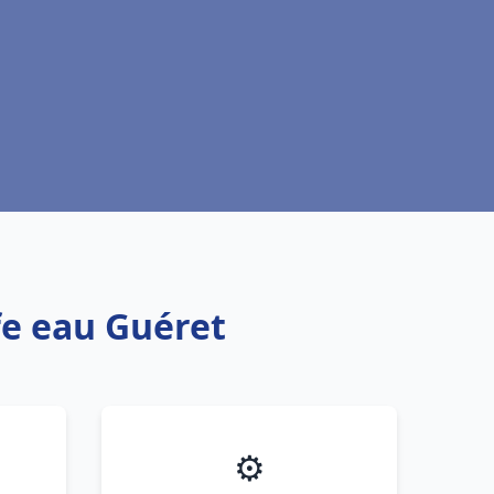
fe eau Guéret
⚙️