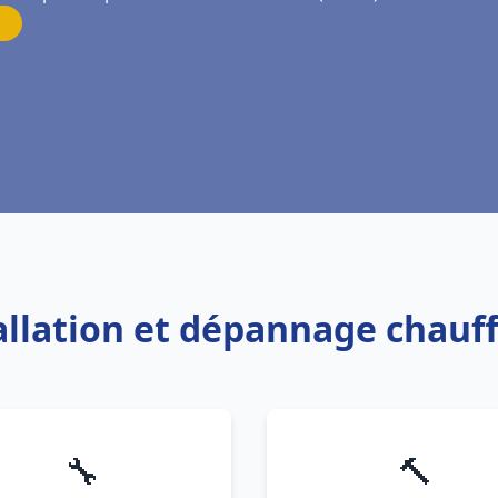
tallation et dépannage chauf
🔧
🔨