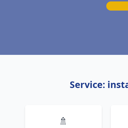
Service: ins
🚿