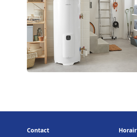
Contact
Horair