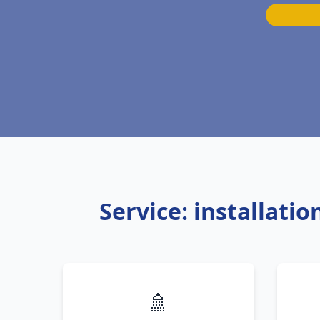
Service: installati
🚿