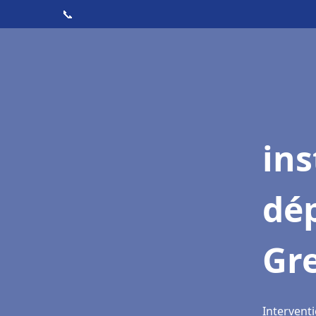
📞
ins
dé
Gre
Interventi