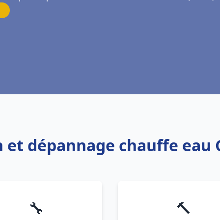
on et dépannage chauffe eau 
🔧
🔨