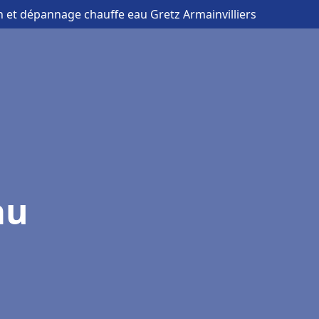
on et dépannage chauffe eau Gretz Armainvilliers
au