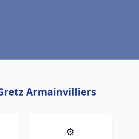
Gretz Armainvilliers
⚙️