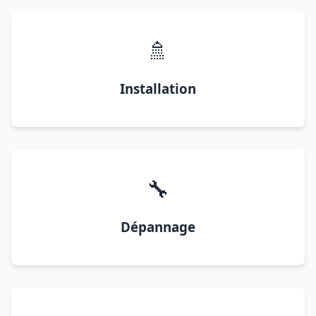
🚿
Installation
🔧
Dépannage