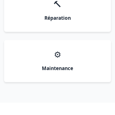
🔨
Réparation
⚙️
Maintenance