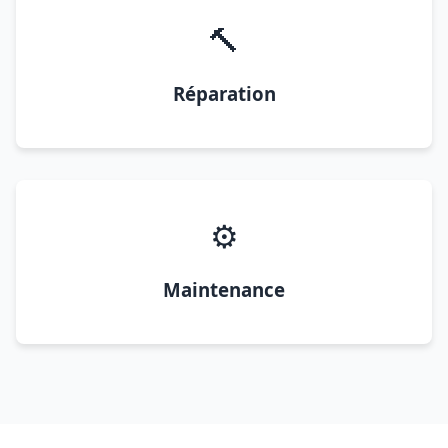
🔨
Réparation
⚙️
Maintenance