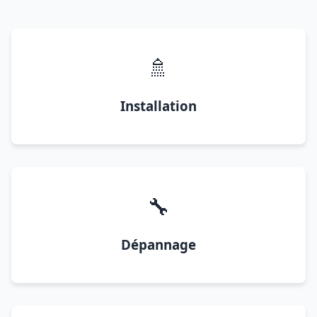
🚿
Installation
🔧
Dépannage