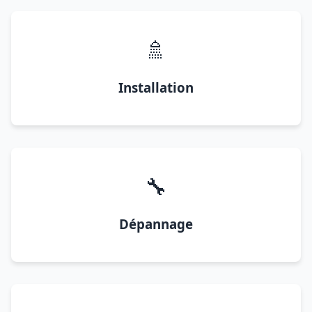
🚿
Installation
🔧
Dépannage