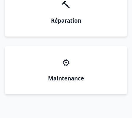
🔨
Réparation
⚙️
Maintenance