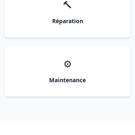
🔨
Réparation
⚙️
Maintenance