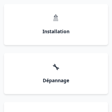
🚿
Installation
🔧
Dépannage