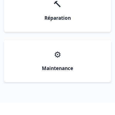
🔨
Réparation
⚙️
Maintenance