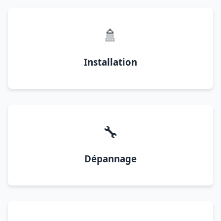
🚿
Installation
🔧
Dépannage