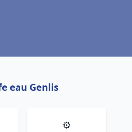
fe eau Genlis
⚙️