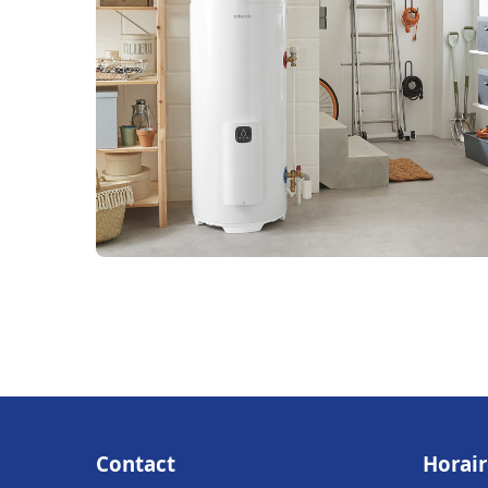
Contact
Horair