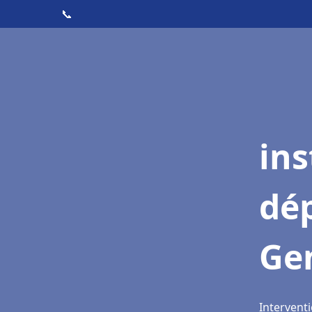
📞
ins
dé
Gen
Interventi