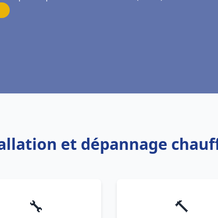
tallation et dépannage chauf
🔧
🔨