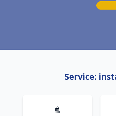
Service: ins
🚿