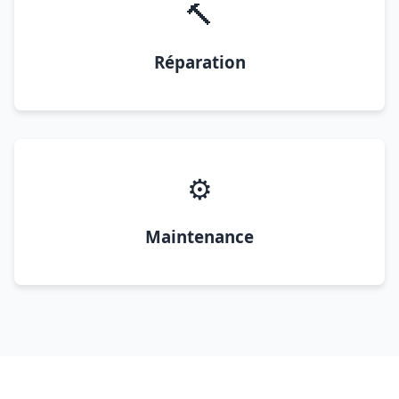
🔨
Réparation
⚙️
Maintenance