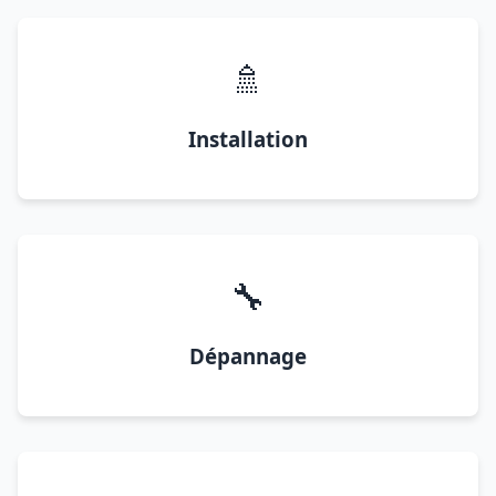
🚿
Installation
🔧
Dépannage